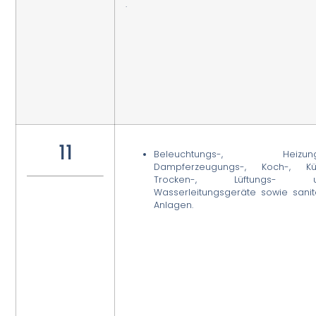
.
11
Beleuchtungs-, Heizung
Dampferzeugungs-, Koch-, Küh
Trocken-, Lüftungs- u
Wasserleitungsgeräte sowie sanit
Anlagen.