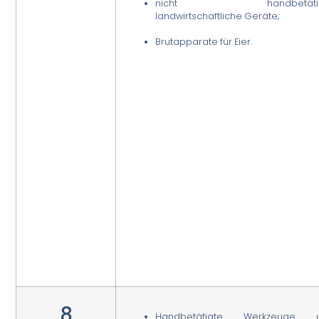
nicht handbetätig
landwirtschaftliche Geräte;
Brutapparate für Eier.
8
Handbetätigte Werkzeuge 