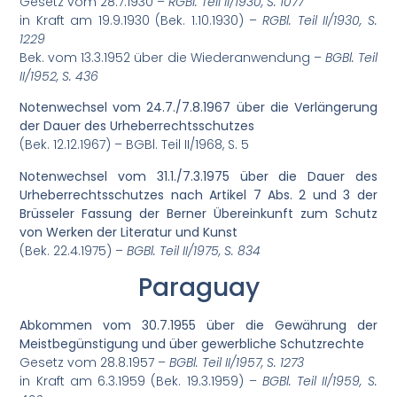
Gesetz vom 28.7.1930 –
RGBl. Teil II/1930, S. 1077
in Kraft am 19.9.1930 (Bek. 1.10.1930) –
RGBl. Teil II/1930, S.
1229
Bek. vom 13.3.1952 über die Wiederanwendung –
BGBl. Teil
II/1952, S. 436
Notenwechsel vom 24.7./7.8.1967 über die Verlängerung
der Dauer des Urheberrechtsschutzes
(Bek. 12.12.1967) – BGBl. Teil II/1968, S. 5
Notenwechsel vom 31.1./7.3.1975 über die Dauer des
Urheberrechtsschutzes nach Artikel 7 Abs. 2 und 3 der
Brüsseler Fassung der Berner Übereinkunft zum Schutz
von Werken der Literatur und Kunst
(Bek. 22.4.1975) –
BGBl. Teil II/1975, S. 834
Paraguay
Abkommen vom 30.7.1955 über die Gewährung der
Meistbegünstigung und über gewerbliche Schutzrechte
Gesetz vom 28.8.1957 –
BGBl. Teil II/1957, S. 1273
in Kraft am 6.3.1959 (Bek. 19.3.1959) –
BGBl. Teil II/1959, S.