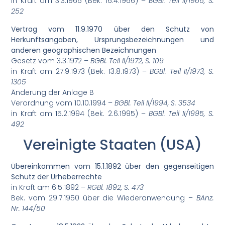
in Kraft am 3.3.1966 (Bek. 16.4.1966) –
BGBl. Teil II/1966, S.
252
Vertrag vom 11.9.1970 über den Schutz von
Herkunftsangaben, Ursprungsbezeichnungen und
anderen geographischen Bezeichnungen
Gesetz vom 3.3.1972 –
BGBl. Teil II/1972, S. 109
in Kraft am 27.9.1973 (Bek. 13.8.1973) –
BGBl. Teil II/1973, S.
1305
Änderung der Anlage B
Verordnung vom 10.10.1994 –
BGBl. Teil II/1994, S. 3534
in Kraft am 15.2.1994 (Bek. 2.6.1995) –
BGBl. Teil II/1995, S.
492
Vereinigte Staaten (USA)
Übereinkommen vom 15.1.1892 über den gegenseitigen
Schutz der Urheberrechte
in Kraft am 6.5.1892 –
RGBl. 1892, S. 473
Bek. vom 29.7.1950 über die Wiederanwendung –
BAnz.
Nr. 144/50