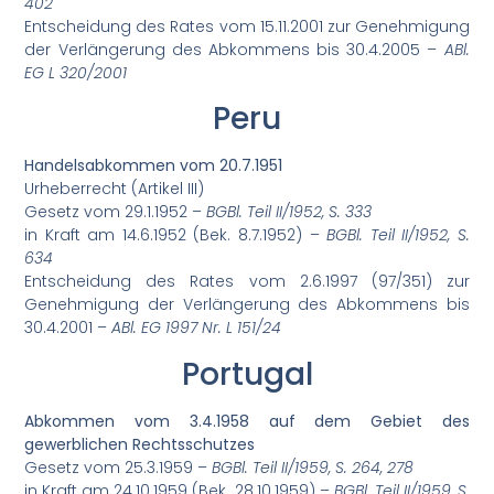
402
Entscheidung des Rates vom 15.11.2001 zur Genehmigung
der Verlängerung des Abkommens bis 30.4.2005 –
ABl.
EG L 320/2001
Peru
Handelsabkommen vom 20.7.1951
Urheberrecht (Artikel III)
Gesetz vom 29.1.1952 –
BGBl. Teil II/1952, S. 333
in Kraft am 14.6.1952 (Bek. 8.7.1952) –
BGBl. Teil II/1952, S.
634
Entscheidung des Rates vom 2.6.1997 (97/351) zur
Genehmigung der Verlängerung des Abkommens bis
30.4.2001 –
ABl. EG 1997 Nr. L 151/24
Portugal
Abkommen vom 3.4.1958 auf dem Gebiet des
gewerblichen Rechtsschutzes
Gesetz vom 25.3.1959 –
BGBl. Teil II/1959, S. 264, 278
in Kraft am 24.10.1959 (Bek. 28.10.1959) –
BGBl. Teil II/1959, S.