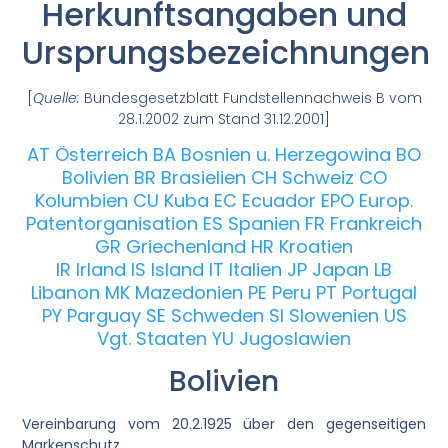
Herkunftsangaben und
Ursprungsbezeichnungen
[
Quelle:
Bundesgesetzblatt Fundstellennachweis B vom
28.1.2002 zum Stand 31.12.2001]
AT Österreich
BA Bosnien u. Herzegowina
BO
Bolivien
BR Brasielien
CH Schweiz
CO
Kolumbien
CU Kuba
EC Ecuador
EPO Europ.
Patentorganisation
ES Spanien
FR Frankreich
GR Griechenland
HR Kroatien
IR Irland
IS Island
IT Italien
JP Japan
LB
Libanon
MK Mazedonien
PE Peru
PT Portugal
PY Parguay
SE Schweden
SI Slowenien
US
Vgt. Staaten
YU Jugoslawien
Bolivien
Vereinbarung vom 20.2.1925 über den gegenseitigen
Markenschutz