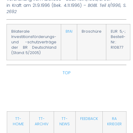
in Kraft am 21.9.1996 (Bek. 4.11.1996) –
BGBl. Teil II/1996, S.
2692
Bilaterale
BfAI
Broschüre
EUR 5,-;
Investitionsförderungs-
Bestell-
und -schutzverträge
Nr.:
der BR Deutschland
R10877
(Stand: 5/2005)
TOP
TT-
TT-
TT-
FEEDBACK
RA
HOME
ARCHIV
NEWS
KRIEGER