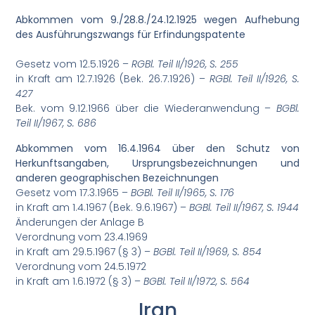
Abkommen vom 9./28.8./24.12.1925 wegen Aufhebung
des Ausführungszwangs für Erfindungspatente
Gesetz vom 12.5.1926 –
RGBl. Teil II/1926, S. 255
in Kraft am 12.7.1926 (Bek. 26.7.1926) –
RGBl. Teil II/1926, S.
427
Bek. vom 9.12.1966 über die Wiederanwendung –
BGBl.
Teil II/1967, S. 686
Abkommen vom 16.4.1964 über den Schutz von
Herkunftsangaben, Ursprungsbezeichnungen und
anderen geographischen Bezeichnungen
Gesetz vom 17.3.1965 –
BGBl. Teil II/1965, S. 176
in Kraft am 1.4.1967 (Bek. 9.6.1967) –
BGBl. Teil II/1967, S. 1944
Änderungen der Anlage B
Verordnung vom 23.4.1969
in Kraft am 29.5.1967 (§ 3) –
BGBl. Teil II/1969, S. 854
Verordnung vom 24.5.1972
in Kraft am 1.6.1972 (§ 3) –
BGBl. Teil II/1972, S. 564
Iran