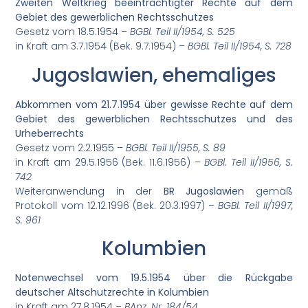
Zweiten Weltkrieg beeinträchtigter Rechte auf dem
Gebiet des gewerblichen Rechtsschutzes
Gesetz vom 18.5.1954 –
BGBl. Teil II/1954, S. 525
in Kraft am 3.7.1954 (Bek. 9.7.1954) –
BGBl. Teil II/1954, S. 728
Jugoslawien, ehemaliges
Abkommen vom 21.7.1954 über gewisse Rechte auf dem
Gebiet des gewerblichen Rechtsschutzes und des
Urheberrechts
Gesetz vom 2.2.1955 –
BGBl. Teil II/1955, S. 89
in Kraft am 29.5.1956 (Bek. 11.6.1956) –
BGBl. Teil II/1956, S.
742
Weiteranwendung in der
BR Jugoslawien
gemäß
Protokoll vom 12.12.1996 (Bek. 20.3.1997) –
BGBl. Teil II/1997,
S. 961
Kolumbien
Notenwechsel vom 19.5.1954 über die Rückgabe
deutscher Altschutzrechte in Kolumbien
in Kraft am 27.8.1954 –
BAnz. Nr. 184/54