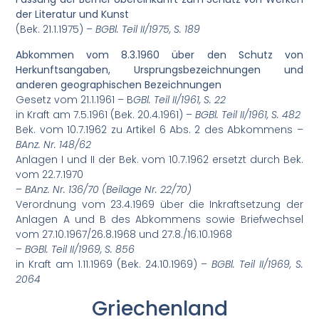
der Literatur und Kunst
(Bek. 21.1.1975) –
BGBl. Teil II/1975, S. 189
Abkommen vom 8.3.1960 über den Schutz von
Herkunftsangaben, Ursprungsbezeichnungen und
anderen geographischen Bezeichnungen
Gesetz vom 21.1.1961 – B
GBl. Teil II/1961, S. 22
in Kraft am 7.5.1961 (Bek. 20.4.1961) –
BGBl. Teil II/1961, S. 482
Bek. vom 10.7.1962 zu Artikel 6 Abs. 2 des Abkommens –
BAnz. Nr. 148/62
Anlagen I und II der Bek. vom 10.7.1962 ersetzt durch Bek.
vom 22.7.1970
–
BAnz. Nr. 136/70 (Beilage Nr. 22/70)
Verordnung vom 23.4.1969 über die Inkraftsetzung der
Anlagen A und B des Abkommens sowie Briefwechsel
vom 27.10.1967/26.8.1968 und 27.8./16.10.1968
–
BGBl. Teil II/1969, S. 856
in Kraft am 1.11.1969 (Bek. 24.10.1969) –
BGBl. Teil II/1969, S.
2064
Griechenland