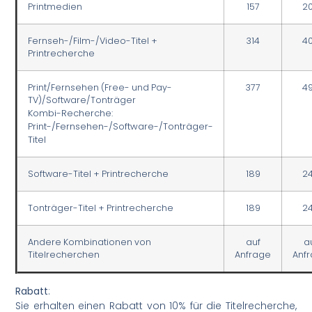
Printmedien
157
2
Fernseh-/Film-/Video-Titel +
314
4
Printrecherche
Print/Fernsehen (Free- und Pay-
377
4
TV)/Software/Tonträger
Kombi-Recherche:
Print-/Fernsehen-/Software-/Tonträger-
Titel
Software-Titel + Printrecherche
189
2
Tonträger-Titel + Printrecherche
189
2
Andere Kombinationen von
auf
a
Titelrecherchen
Anfrage
Anf
Rabatt
:
Sie erhalten einen Rabatt von 10% für die Titelrecherche,