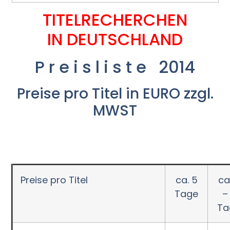
TITELRECHERCHEN
IN DEUTSCHLAND
P r e i s l i s t e 2014
Preise pro Titel in EURO zzgl.
MWST
Preise pro Titel
ca. 5
ca
Tage
–
Ta