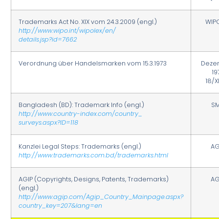
Trademarks Act No. XIX vom 24.3.2009 (engl.)
WIP
http://www.wipo.int/wipolex/en/
details.jsp?id=7662
Verordnung über Handelsmarken vom 15.3.1973
Deze
19
18/X
Bangladesh (BD): Trademark Info (engl.)
S
http://www.country-index.com/country_
surveys.aspx?ID=118
Kanzlei Legal Steps: Trademarks (engl.)
AG
http://www.trademarks.com.bd/trademarks.html
AGIP (Copyrights, Designs, Patents, Trademarks)
AG
(engl.)
http://www.agip.com/Agip_Country_Mainpage.aspx?
country_key=207&lang=en