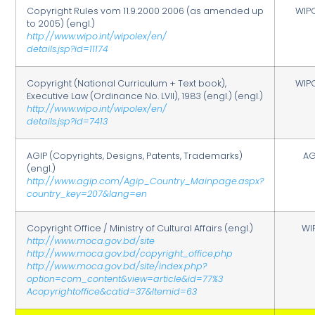
Copyright Rules vom 11.9.2000 2006 (as amended up
WIP
to 2005) (engl.)
http://www.wipo.int/wipolex/en/
details.jsp?id=11174
Copyright (National Curriculum + Text book),
WIP
Executive Law (Ordinance No. LVII), 1983 (engl.) (engl.)
http://www.wipo.int/wipolex/en/
details.jsp?id=7413
AGIP (Copyrights, Designs, Patents, Trademarks)
AG
(engl.)
http://www.agip.com/Agip_Country_Mainpage.aspx?
country_key=207&lang=en
Copyright Office / Ministry of Cultural Affairs (engl.)
WI
http://www.moca.gov.bd/site
http://www.moca.gov.bd/copyright_office.php
http://www.moca.gov.bd/site/index.php?
option=com_content&view=article&id=77%3
Acopyrightoffice&catid=37&Itemid=63