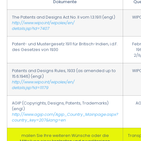
Dokumente
Que
The Patents and Designs Act No. II vom 1.3.1911 (engl.)
WIP
http://www.wipo.int/wipolex/en/
details.jsp?id=7407
Patent- und Mustergesetz 1911 für Britisch-Indien, i.d.F.
Feb
des Gesetzes von 1930
19
2/I
Patents and Designs Rules, 1933 (as amended up to
WIP
15.6.1946) (engl.)
http://www.wipo.int/wipolex/en/
details.jsp?id=11179
AGIP (Copyrights, Designs, Patents, Trademarks)
AG
(engl.)
http://www.agip.com/Agip_Country_Mainpage.aspx?
country_key=207&lang=en
mailen Sie Ihre weiteren Wünsche oder die
Trans