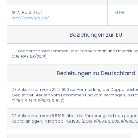
GTAI: Recht/Zoll
GTAI
http://www.gtai.de/
Beziehungen zur EU
EU: Kooperationsabkommen über Partnerschaft und Entwicklung, i
(
ABl. EG L 118/2001
)
Beziehungen zu Deutschland
DE: Abkommen vom 29.5.1990 zur Vermeidung der Doppelbest
Gebiet der Steuern vom Einkommen und vom Vermögen, in Kraft 
II/1991, S. 1410, II/1993, S. 847
)
DE: Abkommen vom 6.5.1981 über die Förderung und den gegens
Kapitalanlagen, in Kraft ab 14.9.1986 (
BGBl. II/1984, S. 838, II/1986, 