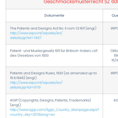
Geschmacksmusterrecht SZ 60
Dokumente
Que
The Patents and Designs Act No. II vom 1.3.1911 (engl.)
WIP
http://www.wipo.int/wipolex/en/
details.jsp?id=7407
Patent- und Mustergesetz 1911 für Britisch-Indien, i.d.F.
Okt
des Gesetzes von 1930
19
15/
Patents and Designs Rules, 1933 (as amended up to
WIP
15.6.1946) (engl.)
http://www.wipo.int/wipolex/en/
details.jsp?id=11179
AGIP (Copyrights, Designs, Patents, Trademarks)
AG
(engl.)
http://www.agip.com/Agip_Country_Mainpage.aspx?
country_key=207&lang=en