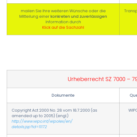
mailen Sie Ihre weiteren Wünsche oder die
Trans
Mitteilung einer
konkreten und zuverlässigen
Information durch
Klick auf die Sachzahl
Urheberrecht SZ 7000 – 7
Dokumente
Que
Copyright Act 2000 No. 28 vom 18.7.2000 (as
WIP
amended up to 2005) (engl.)
http://www.wipo.int/wipolex/en/
details.jsp?id=11172