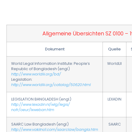
Allgemeine Übersichten SZ 0100 – 
Dokument
Quelle
World Legal Information Institute: People’s
WorldLII
Republic of Bangladesh (engl.)
http://www.worldlii.org/bd/
Legislation:
http://www.worldlii.org/catalog/50620.html
LEGISLATION BANGLADESH (engl.)
LEXADIN
http://www.lexadin.nl/wlg/legis/
nofr/oeur/lxweban.htm
SAARC Law Bangladesh (engl.)
SAARC
http://www.vakilno1.com/saarclaw/bangla.htm