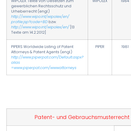
WIPOLEX: Texte von Gesetzen zum
WIPOLEX
1984
gewerblichen Rechtsschutz und
Urheberrecht (engl.)
http://www.wipo.int/wipolex/en/
profile.jsp?code=BD
bzw.
http://www.wipo.int/wipolex/en/
[13
Texte am 14.2.2012]
PIPERS Worldwide Listing of Patent
PIPER
1981
Attorneys & Patent Agents (engl.)
http://www.piperpat.com/Default.aspx?
alias
=www.piperpat.com/wwwattorneys
Patent- und Gebrauchsmusterrecht 