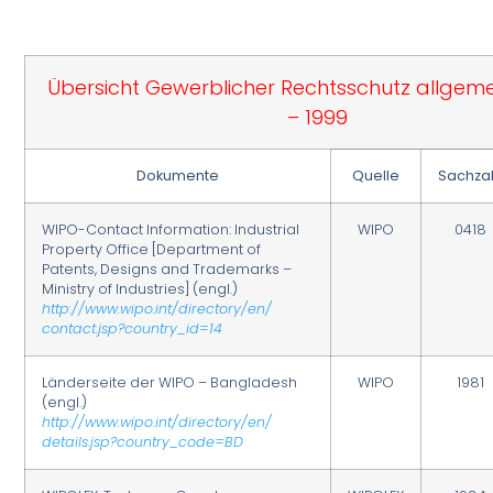
Übersicht Gewerblicher Rechtsschutz allgeme
– 1999
Dokumente
Quelle
Sachza
WIPO-Contact Information: Industrial
WIPO
0418
Property Office [Department of
Patents, Designs and Trademarks –
Ministry of Industries] (engl.)
http://www.wipo.int/directory/en/
contact.jsp?country_id=14
Länderseite der WIPO – Bangladesh
WIPO
1981
(engl.)
http://www.wipo.int/directory/en/
details.jsp?country_code=BD