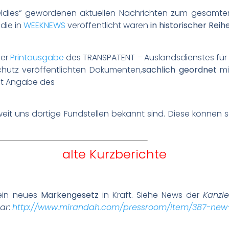
„Oldies“ gewordenen aktuellen Nachrichten zum gesamte
die in
WEEKNEWS
veröffentlicht waren
in historischer Reih
der
Printausgabe
des TRANSPATENT – Auslandsdienstes für
hutz veröffentlichten Dokumenten,
sachlich geordnet
mi
mit Angabe des
eit uns dortige Fundstellen bekannt sind. Diese können 
alte Kurzberichte
 ein neues
Markengesetz
in Kraft. Siehe News der
Kanzl
ar
:
http://www.mirandah.com/pressroom/item/387-ne