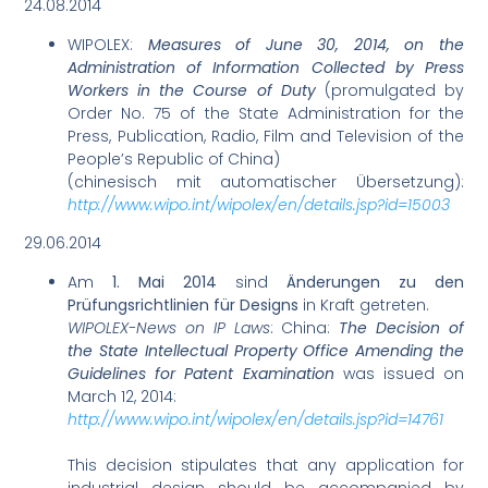
24.08.2014
WIPOLEX:
Measures of June 30, 2014, on the
Administration of Information Collected by Press
Workers in the Course of Duty
(promulgated by
Order No. 75 of the State Administration for the
Press, Publication, Radio, Film and Television of the
People’s Republic of China)
(chinesisch mit automatischer Übersetzung):
http://www.wipo.int/wipolex/en/details.jsp?id=15003
29.06.2014
Am
1. Mai 2014
sind
Änderungen zu den
Prüfungsrichtlinien für Designs
in Kraft getreten.
WIPOLEX-News on IP Laws
: China:
The Decision of
the State Intellectual Property Office Amending the
Guidelines for Patent Examination
was issued on
March 12, 2014:
http://www.wipo.int/wipolex/en/details.jsp?id=14761
This decision stipulates that any application for
industrial design should be accompanied by