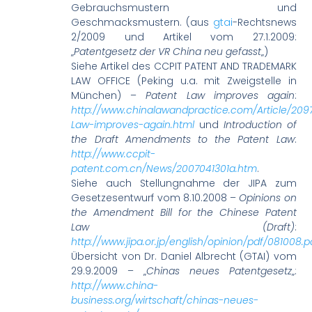
Gebrauchsmustern und
Geschmacksmustern. (aus
gtai
-Rechtsnews
2/2009 und Artikel vom 27.1.2009:
„
Patentgesetz der VR China neu gefasst
„)
Siehe Artikel des CCPIT PATENT AND TRADEMARK
LAW OFFICE (Peking u.a. mit Zweigstelle in
München) –
Patent Law improves again
:
http://www.chinalawandpractice.com/Article/20
Law-improves-again.html
und
Introduction of
the Draft Amendments to the Patent Law
:
http://www.ccpit-
patent.com.cn/News/2007041301a.htm
.
Siehe auch Stellungnahme der JIPA zum
Gesetzesentwurf vom 8.10.2008 –
Opinions on
the Amendment Bill for the Chinese Patent
Law (Draft)
:
http://www.jipa.or.jp/english/opinion/pdf/081008.p
Übersicht von Dr. Daniel Albrecht (GTAI) vom
29.9.2009 – „
Chinas neues Patentgesetz
„:
http://www.china-
business.org/wirtschaft/chinas-neues-