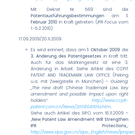
Mit Dekret Nr. 569 sind die
Patentausführungsbestimmungen
am
1.
Februar 2010
in Kraft getreten. (
IPR Focus
vom
1.-5.2.2010)
17.09.2009/20.11.2009
Es wird erinnert, dass am
1. Oktober 2009
die
3. Änderung des Patentgesetzes
in Kraft tritt.
Auch für das Markengesetz ist eine 3.
Änderung in Arbeit. Siehe Artikel des CCPIT
PATENT AND TRADEMARK LAW OFFICE (Peking
u.a. mit Zweigstelle in München) –
Guizeng:
„The new draft Chinese Trademark Law: key
amendment and possible impact upon right
holders“
:
http://www.ccpit-
patent.com.cn/News/2008041101a.htm
.
Siehe auch Artikel des SIPO vom 16.11.2009 –
„
New Patent Law Amendment Will Strengthen
IPR Protections
„:
http://www.sipo.gov.cn/sipo_English/news/iprspeci