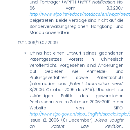
und Tonträger (
WPPT) (
WPPT Notification
No.
66 vom 9.3.2007:
http://www.wipo.int/edocs/notdocs/en/wppt/trea
beigetreten. Beide Verträge sind nicht auf die
Sonderverwaltungsregionen Hongkong und
Macau anwendbar.
17.11.2006/10.02.2009
China hat einen Entwurf seines geänderten
Patentgesetzes vorerst in Chinesisch
veröffentlicht. Vorgesehen sind Änderungen
auf Gebieten wie Anmelde- und
Prüfungsverfahren sowie Patentschutz
(Information aus „
Patent Information news
“
3/2006, Oktober 2006 des EPA). Übersicht zur
zukünftigen Politik des gewerblichen
Rechtsschutzes im Zeitraum 2006-2010 in der
Website von SIPO:
http://www.sipo.gov.cn/sipo_English/specialtop
Issue 12, 2006 (01 December) „
Views Sought
on Patent Law Revision
„: