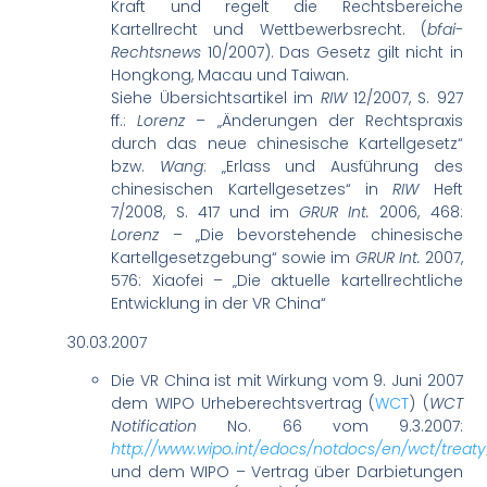
Kraft und regelt die Rechtsbereiche
Kartellrecht und Wettbewerbsrecht. (
bfai-
Rechtsnews
10/2007). Das Gesetz gilt nicht in
Hongkong, Macau und Taiwan.
Siehe Übersichtsartikel im
RIW
12/2007, S. 927
ff.:
Lorenz
– „Änderungen der Rechtspraxis
durch das neue chinesische Kartellgesetz“
bzw.
Wang
: „Erlass und Ausführung des
chinesischen Kartellgesetzes“ in
RIW
Heft
7/2008, S. 417 und im
GRUR Int.
2006, 468:
Lorenz
– „Die bevorstehende chinesische
Kartellgesetzgebung“ sowie im
GRUR Int.
2007,
576: Xiaofei – „Die aktuelle kartellrechtliche
Entwicklung in der VR China“
30.03.2007
Die VR China ist mit Wirkung vom 9. Juni 2007
dem WIPO Urheberechtsvertrag (
WCT
) (
WCT
Notification
No. 66 vom 9.3.2007:
http://www.wipo.int/edocs/notdocs/en/wct/treat
und dem WIPO – Vertrag über Darbietungen