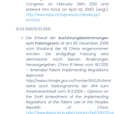
Congress on February 26th, 2010 and
entered into force on April 1st, 2010) (engl.):
http://www.wipo.int/wipolex/en/details.jsp?
id=6062
01.02.2010/12.02.2010
Der Entwurf der
Ausführungsbestimmungen
zum Patentgesetz
ist am 30. Dezember 2009
vom Staatsrat der VR China angenommen
worden. Die endgültige Fassung wird
demnächst nach kleinen Änderungen
herausgegeben.
China IP News
vom 18.1.2010
–
Amended Patent Implementing Regulations
Approved
:
http://www.chinaipr.gov.cn/Frontier/600211.shtml
.
Siehe auch Stellungnahme der JIPA zum
Gesetzesentwurf vom 31.3.2009 –
Opinions on
the Draft Amendment of the Implementing
Regulations of the Patent Law of the Peoples
Republic of China
:
http://www.jipa.or.jp/english/opinion/pdf/090331.p