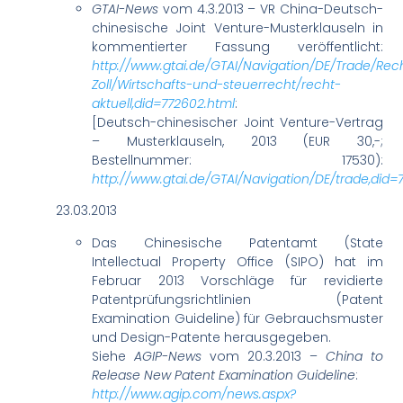
GTAI-News
vom 4.3.2013 – VR China-Deutsch-
chinesische Joint Venture-Musterklauseln in
kommentierter Fassung veröffentlicht:
http://www.gtai.de/GTAI/Navigation/DE/Trade/Rec
Zoll/Wirtschafts-und-steuerrecht/recht-
aktuell,did=772602.html
:
[Deutsch-chinesischer Joint Venture-Vertrag
– Musterklauseln, 2013 (EUR 30,-;
Bestellnummer: 17530):
http://www.gtai.de/GTAI/Navigation/DE/trade,did=
23.03.2013
Das Chinesische Patentamt (State
Intellectual Property Office (SIPO) hat im
Februar 2013 Vorschläge für revidierte
Patentprüfungsrichtlinien (Patent
Examination Guideline) für Gebrauchsmuster
und Design-Patente herausgegeben.
Siehe
AGIP-News
vom 20.3.2013 –
China to
Release New Patent Examination Guideline
:
http://www.agip.com/news.aspx?