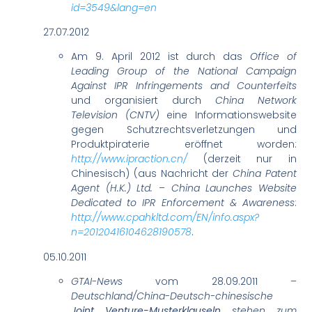
id=3549&lang=en
27.07.2012
Am 9. April 2012 ist durch das
Office of
Leading Group of the National Campaign
Against IPR Infringements and Counterfeits
und organisiert durch
China Network
Television (CNTV)
eine Informationswebsite
gegen Schutzrechtsverletzungen und
Produktpiraterie eröffnet worden:
http://www.ipraction.cn/
(derzeit nur in
Chinesisch) (aus Nachricht der
China Patent
Agent (H.K.) Ltd.
–
China Launches Website
Dedicated to IPR Enforcement & Awareness
:
http://www.cpahkltd.com/EN/info.aspx?
n=20120416104628190578
.
05.10.2011
GTAI-News
vom 28.09.2011 –
Deutschland/China-Deutsch-chinesische
Joint Venture-Musterklauseln
stehen zum