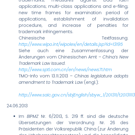
trademarks; measures against bad faith
applications; multi-class applications and e-filing;
new time frames for examination period of
applications, establishment of invalidation
procedure, and increase of penalties for
trademark infringements.
Chinesische Textfassung:
http://www.wipo.int/wipolex/en/details.jsp?id=13195
Siehe auch eine Zusammenfassung der
Änderungen vom Chinesischen Amt –
China’s New
Trademark Law Issued
:
http://www.sptl.com.cn/en/news/news71.htm
TMO-Info vom 13.11.2013 –
Chinas legislature adopts
amendment to Trademark Law
(engl.):
http://www.saic.gov.cn/sbjEnglish/sbyw_1/201311/t201311
24.06.2013
Im
BlPMZ
Nr. 6/2013, S. 219 ff. sind die deutsche
Übersetzungen der Verordnung Nr. 26 des
Präsidenten der Volksrepublik China (zur Änderung