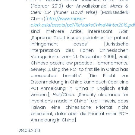
(Februar 2010) der Anwaltskanzlei
Marks &
Clerk LLP [früher LLoyd Wise]
(Marks&Clerk
China)[
http://www.marks-
clerk.asia/assets/pdf/ReMarksChinaWinter2010.pd
sind mehrere Artikel interessant:
Holt
:
„Supreme Court issues guidelines for patent
infringement cases“ [Juristische
Interpretation des Hohen Chinesischen
Volksgerichts vom 21. Dezember 2009];
Holt
:
Chinese patent law practice – amendments;
Bewley
: „Using the PCT to first file in China has
unexpected benefits“ [Die Pflicht zur
Erstanmeldung in China kann auch über eine
PCT-Anmeldung in China in Englisch erfült
werden.];
Holt/Chen
: „Security clearance for
inventions made in China“ [u.a. Hinweis, dass
Taiwan eine chinesische Priorität nicht
anerkennt, dafür aber die Priorität einer PCT-
Anmeldung in China]
28.06.2010