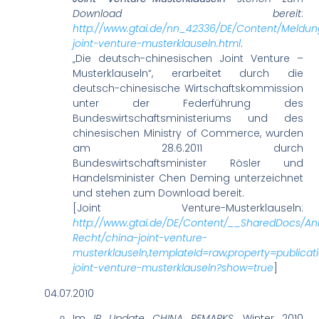
Download bereit
:
http://www.gtai.de/nn_42336/DE/Content/Meldung
joint-venture-musterklauseln.html
.
„Die deutsch-chinesischen Joint Venture –
Musterklauseln“, erarbeitet durch die
deutsch-chinesische Wirtschaftskommission
unter der Federführung des
Bundeswirtschaftsministeriums und des
chinesischen Ministry of Commerce, wurden
am 28.6.2011 durch
Bundeswirtschaftsminister Rösler und
Handelsminister Chen Deming unterzeichnet
und stehen zum Download bereit.
[Joint Venture-Musterklauseln:
http://www.gtai.de/DE/Content/__SharedDocs/Anl
Recht/china-joint-venture-
musterklauseln,templateId=raw,property=publicati
joint-venture-musterklauseln?show=true
]
04.07.2010
Im
IP Update CHINA REMARKS
, Winter 2010