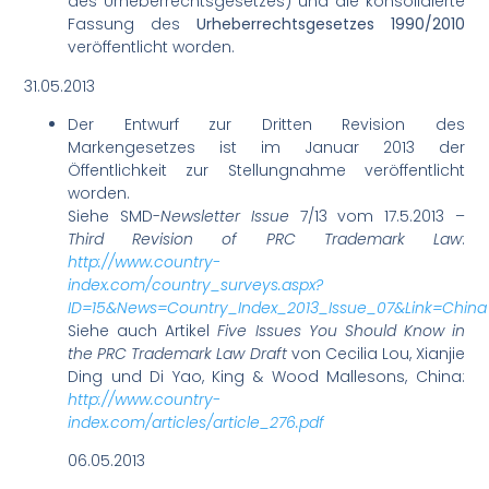
des Urheberrechtsgesetzes) und die konsolidierte
Fassung des
Urheberrechtsgesetzes 1990/2010
veröffentlicht worden.
31.05.2013
Der Entwurf zur Dritten Revision des
Markengesetzes ist im Januar 2013 der
Öffentlichkeit zur Stellungnahme veröffentlicht
worden.
Siehe SMD-
Newsletter Issue
7/13 vom 17.5.2013 –
Third Revision of PRC Trademark Law
:
http://www.country-
index.com/country_surveys.aspx?
ID=15&News=Country_Index_2013_Issue_07&Link=China
Siehe auch Artikel
Five Issues You Should Know in
the PRC Trademark Law Draft
von Cecilia Lou, Xianjie
Ding und Di Yao, King & Wood Mallesons, China:
http://www.country-
index.com/articles/article_276.pdf
06.05.2013