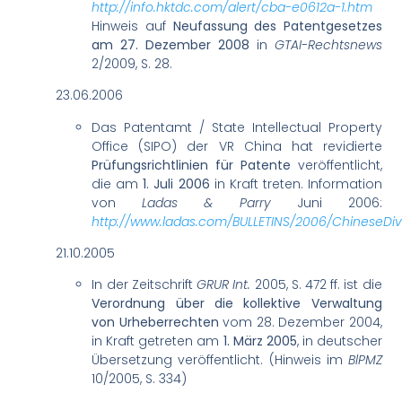
http://info.hktdc.com/alert/cba-e0612a-1.htm
Hinweis auf
Neufassung des Patentgesetzes
am 27. Dezember 2008
in
GTAI-Rechtsnews
2/2009, S. 28.
23.06.2006
Das Patentamt / State Intellectual Property
Office (SIPO) der VR China hat revidierte
Prüfungsrichtlinien für Patente
veröffentlicht,
die am
1. Juli 2006
in Kraft treten. Information
von
Ladas & Parry
Juni 2006:
http://www.ladas.com/BULLETINS/2006/ChineseDiv
21.10.2005
In der Zeitschrift
GRUR Int.
2005, S. 472 ff. ist die
Verordnung über die kollektive Verwaltung
von Urheberrechten
vom 28. Dezember 2004,
in Kraft getreten am
1. März 2005
, in deutscher
Übersetzung veröffentlicht. (Hinweis im
BlPMZ
10/2005, S. 334)