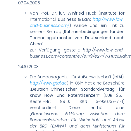
07.04.2005
Von Prof. Dr. iur. Winfried Huck (Institute for
International Business & Law:
http://www.law-
and-business.com/
) wurde uns ein Link zu
seinem Beitrag „
Rahmenbedingungen für den
Technologietransfer von Deutschland nach
China
“
zur Verfügung gestellt:
http://www.law-and-
business.com/content/e7/e149/e271/W.Huck,Rah
24.10.2003
Die Bundesagentur für Außenwirtschaft (bfAI):
http://www.gtai.de
) in Köln hat eine Broschüre
„
Deutsch-Chinesischer Standardvertrag für
Know How und Patentlizenzen
“ (EUR 25,-;
Bestell-Nr.: 9910; ISBN 3-936737-71-1)
veröffentlicht. Diese enthält eine
„
Gemeinsame Erklärung zwischen dem
Bundesministerium für Wirtschaft und Arbeit
der BRD (BMWA) und dem Ministerium für