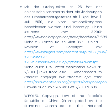
Mit der Order/Dekret Nr. 26 hat der
chinesische Staatspräsident die
Änderungen
des Urheberrechtsgesetzes ab 1. April bzw. 1.
Juli 2010
, die vom Nationalkongress
beschlossen worden sind, bestätigt. China
IPR-News
vom 1.3.2010:
http://www.chinaipr.gov.cn/news/headlines/61699
Siehe z.B. Kanzlei Rouse: Alert 357 – China –
Revision of Copyright Law:
http://www.iprights.com/content.output/930/930/
%20China%20-
%20Revision%20of%20Copyright%20Law.mspx
Siehe auch EPA-
Patent Information News
Nr.
2/2010 [News from Asia] –
Amendments to
Chinese copyright law effective April 2010
:
http://documents.epo.org/projects/babylon/epo
Hinweis auch im
GRUR Int.
Heft 7/2010, S. 636
WIPOLEX: Copyright Law of the People’s
Republic of China (Promulgated by the
Standing Committee of the National